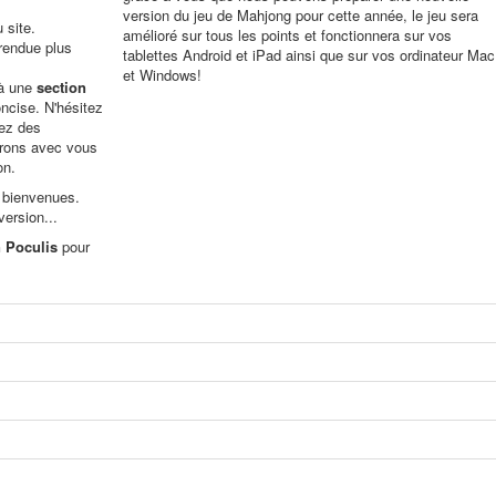
version du jeu de Mahjong pour cette année, le jeu sera
 site.
amélioré sur tous les points et fonctionnera sur vos
 rendue plus
tablettes Android et iPad ainsi que sur vos ordinateur Mac
et Windows!
 à une
section
ncise. N'hésitez
rez des
drons avec vous
on.
 bienvenues.
version...
 Poculis
pour