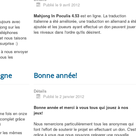
Publié le 9 avril 2012
Mahjong In Poculis 4.53
est en ligne. La traduction
italienne a été améliorée, une traduction en allemand a ét
oujours avec
ajoutée et les joueurs ayant effectué un don peuvent jouer
ong sur les
les niveaux dans l'ordre qu'ils désirent.
 téléphones
et nous taisons
surprise :)
s à nous envoyer
nous les
igne
Bonne année!
Détails
Publié le 2 janvier 2012
Bonne année et merci à vous tous qui jouez à nos
jeux!
ème fois en onze
t complet grâce
Nous remercions particulièrement tous les anonymes qui
)
font l'effort de soutenir le projet en effectuant un don. C'es
sur les mêmes
grâce à vous que nous pouvons préparer une nouvelle