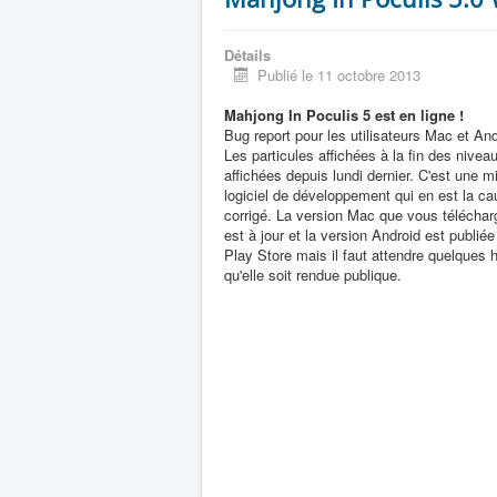
Détails
Publié le 11 octobre 2013
Mahjong In Poculis 5 est en ligne !
Bug report pour les utilisateurs Mac et And
Les particules affichées à la fin des nivea
affichées depuis lundi dernier. C'est une mi
logiciel de développement qui en est la ca
corrigé. La version Mac que vous téléchar
est à jour et la version Android est publié
Play Store mais il faut attendre quelques 
qu'elle soit rendue publique.