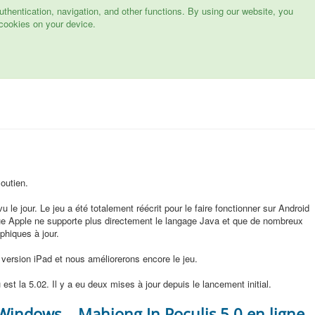
hentication, navigation, and other functions. By using our website, you
cookies on your device.
outien.
u le jour. Le jeu a été totalement réécrit pour le faire fonctionner sur Android
 que Apple ne supporte plus directement le langage Java et que de nombreux
phiques à jour.
version iPad et nous améliorerons encore le jeu.
 est la 5.02. Il y a eu deux mises à jour depuis le lancement initial.
 Windows
Mahjong In Poculis 5.0 en ligne