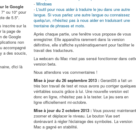
-
Windows
sur le Google
-
L'outil pour nous aider à traduire le jeu dans une autre
te 7" ou 10" pour
langue. Si vous parlez une autre langue ou connaissez
ote de 5.5".
quelqu'un, n'hésitez pas à nous aider en traduisant une
 inscrire sur la
trentaine de phrases et mots.
r la page de
Après chaque partie, une fenêtre vous propose de vous
on de Google
enregistrer. Elle apparaîtra rarement dans la version
plications non
définitive, elle s'affiche systématiquement pour faciliter le
 jeu accompagné
travail des traducteurs.
 y a des soucis,
La webcam du Mac n'est pas sensé fonctionner dans cett
version beta.
ine, d'ici là
Nous attendons vos commentaires !
Mise à jour du 26 septembre 2013 :
Gerard35 a fait un
très bon travail de test et nous avons pu corriger quelque
véritables soucis grâce à lui. Une nouvelle version est
donc en ligne, n'hésitez pas à la tester. Le jeu sera en
ligne officiellement mi-octobre.
Mise à jour du 2 octobre 2013 :
Vous pouvez maintenan
zoomer et déplacer le niveau. Le bouton Vue sert
dorénavant à régler l'éclairage des symboles. La version
Mac a gagné en stabilité.