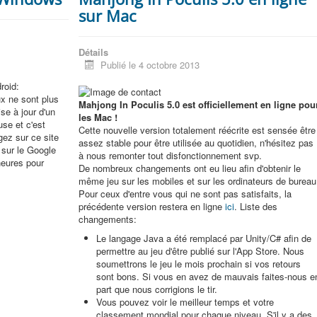
sur Mac
Détails
Publié le 4 octobre 2013
roid:
ux ne sont plus
Mahjong In Poculis 5.0 est officiellement en ligne pou
se à jour d'un
les Mac !
use et c'est
Cette nouvelle version totalement réécrite est sensée être
gez sur ce site
assez stable pour être utilisée au quotidien, n'hésitez pas
e sur le Google
à nous remonter tout disfonctionnement svp.
heures pour
De nombreux changements ont eu lieu afin d'obtenir le
même jeu sur les mobiles et sur les ordinateurs de bureau
Pour ceux d'entre vous qui ne sont pas satisfaits, la
précédente version restera en ligne
ici
. Liste des
changements:
Le langage Java a été remplacé par Unity/C# afin de
permettre au jeu d'être publié sur l'App Store. Nous
soumettrons le jeu le mois prochain si vos retours
sont bons. Si vous en avez de mauvais faites-nous e
part que nous corrigions le tir.
Vous pouvez voir le meilleur temps et votre
classement mondial pour chaque niveau. S'il y a des