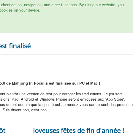
hentication, navigation, and other functions. By using our website, you
cookies on your device.
st finalisé
 5.0 de Mahjong In Poculis est finalisée sur PC et Mac !
t bientôt une version de test pour corriger les traductions. Le jeu sera
ersions iPad, Android et Windows Phone seront envoyées aux 'App Store',
ous seront certain que la qualité est au rendez-vous car ce sont des process
 S'ils disent non, c'est non...
ôt
Joyeuses fêtes de fin d'année !