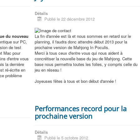
Détails
Publié le 22 décembre 2012
ique du nouveau
La fin d'année est là et nous sommes en retard sur le
entique sur PC,
planning, il faudra donc attendre début 2013 pour la
sion de test
prochaine version de Mahjong In Poculis.
et Mac pour
Merci à tous ceux d'entre vous qui nous aident à
ins d'entre vous
concrétiser la nouvelle base du jeu de Mahjong. Cette
is la dernière
base nous permettra toutes les folies, y compris celle du
st ré-écrite en
jeu en réseau !
e ce problème
Joyeuses fêtes à tous et bon début d'année !
Performances record pour la
prochaine version
Détails
Publié le 5 octobre 2012