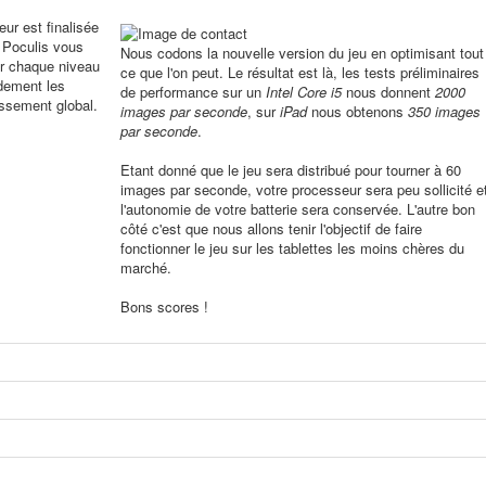
ur est finalisée
 Poculis vous
Nous codons la nouvelle version du jeu en optimisant tout
ur chaque niveau
ce que l'on peut. Le résultat est là, les tests préliminaires
idement les
de performance sur un
Intel Core i5
nous donnent
2000
assement global.
images par seconde
, sur
iPad
nous obtenons
350 images
par seconde
.
Etant donné que le jeu sera distribué pour tourner à 60
images par seconde, votre processeur sera peu sollicité e
l'autonomie de votre batterie sera conservée. L'autre bon
côté c'est que nous allons tenir l'objectif de faire
fonctionner le jeu sur les tablettes les moins chères du
marché.
Bons scores !