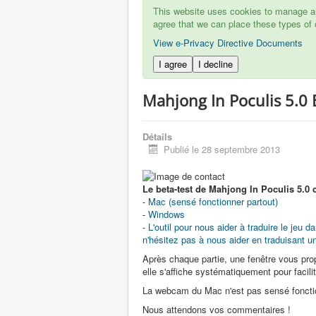
This website uses cookies to manage aut
agree that we can place these types of 
View e-Privacy Directive Documents
I agree
I decline
Mahjong In Poculis 5.0 
Détails
Publié le 28 septembre 2013
Le beta-test de Mahjong In Poculis 5.0
-
Mac (sensé fonctionner partout)
-
Windows
-
L'outil pour nous aider à traduire le jeu
n'hésitez pas à nous aider en traduisant u
Après chaque partie, une fenêtre vous prop
elle s'affiche systématiquement pour facilit
La webcam du Mac n'est pas sensé fonctio
Nous attendons vos commentaires !