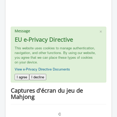
×
Message
EU e-Privacy Directive
This website uses cookies to manage authentication,
navigation, and other functions. By using our website,
you agree that we can place these types of cookies
on your device.
View e-Privacy Directive Documents
I agree
I decline
Captures d'écran du jeu de
Mahjong
C